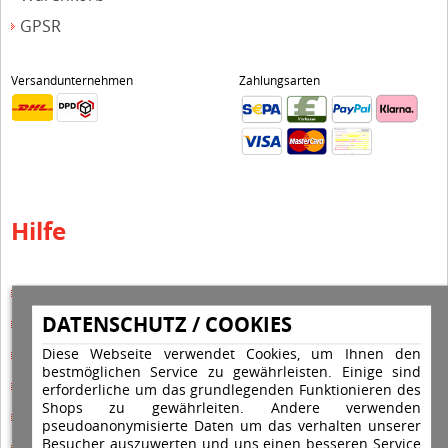
GPSR
Versandunternehmen
Zahlungsarten
Hilfe
Hilfe Editor
DATENSCHUTZ / COOKIES
Hilfe-Multicolorstempel
Diese Webseite verwendet Cookies, um Ihnen den
Hilfe-Rundstempel
bestmöglichen Service zu gewährleisten. Einige sind
Hilfe Rundstempel Holz
erforderliche um das grundlegenden Funktionieren des
Shops zu gewährleiten. Andere verwenden
Hilfe Stempelkissen wechseln
pseudoanonymisierte Daten um das verhalten unserer
Besucher auszuwerten und uns einen besseren Service