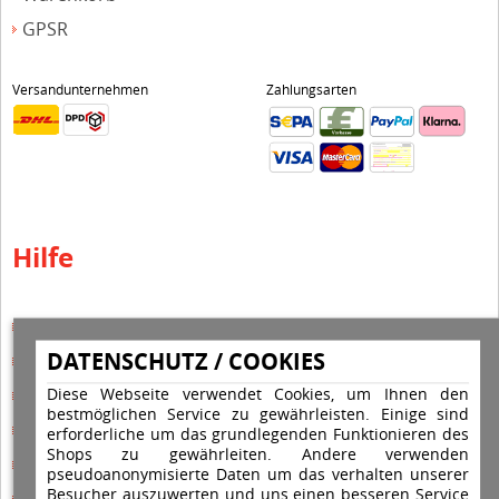
GPSR
Versandunternehmen
Zahlungsarten
Hilfe
Hilfe Editor
DATENSCHUTZ / COOKIES
Hilfe-Multicolorstempel
Diese Webseite verwendet Cookies, um Ihnen den
Hilfe-Rundstempel
bestmöglichen Service zu gewährleisten. Einige sind
Hilfe Rundstempel Holz
erforderliche um das grundlegenden Funktionieren des
Shops zu gewährleiten. Andere verwenden
Hilfe Stempelkissen wechseln
pseudoanonymisierte Daten um das verhalten unserer
Besucher auszuwerten und uns einen besseren Service