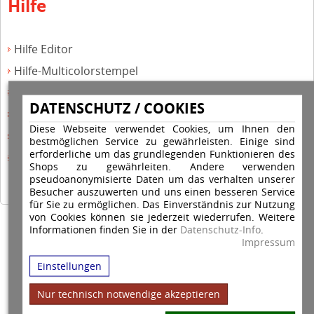
Hilfe
Hilfe Editor
Hilfe-Multicolorstempel
Hilfe-Rundstempel
DATENSCHUTZ / COOKIES
Hilfe Rundstempel Holz
Diese Webseite verwendet Cookies, um Ihnen den
Hilfe Stempelkissen wechseln
bestmöglichen Service zu gewährleisten. Einige sind
erforderliche um das grundlegenden Funktionieren des
Hilfe Stempelplatte wechseln
Shops zu gewährleiten. Andere verwenden
pseudoanonymisierte Daten um das verhalten unserer
Besucher auszuwerten und uns einen besseren Service
für Sie zu ermöglichen. Das Einverständnis zur Nutzung
von Cookies können sie jederzeit wiederrufen. Weitere
Copyright © 2026 Stempel Toenges GmbH - Alle Rechte vorbehalten
Informationen finden Sie in der
Datenschutz-Info
.
Impressum
Einstellungen
Nur technisch notwendige akzeptieren