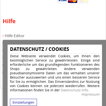
Hilfe
Hilfe Editor
Hilfe-Multicolorstempel
DATENSCHUTZ / COOKIES
Hilfe-Rundstempel
Diese Webseite verwendet Cookies, um Ihnen den
Hilfe Rundstempel Holz
bestmöglichen Service zu gewährleisten. Einige sind
erforderliche um das grundlegenden Funktionieren des
Hilfe Stempelkissen wechseln
Shops zu gewährleiten. Andere verwenden
Hilfe Stempelplatte wechseln
pseudoanonymisierte Daten um das verhalten unserer
Besucher auszuwerten und uns einen besseren Service
für Sie zu ermöglichen. Das Einverständnis zur Nutzung
von Cookies können sie jederzeit wiederrufen. Weitere
Informationen finden Sie in der
Datenschutz-Info
.
Impressum
Copyright © 2026 Stempel Toenges GmbH - Alle Rechte vorbehalten
Einstellungen