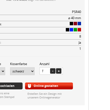
PSR40
⌀ 40 mm
e:
8
:
Ja
1
e
Kissenfarbe
Anzahl
 hochladen
Online gestalten
ns eine
Erstellen Sie ein Design mit
rem Stempel
unserem Onlinegenerator