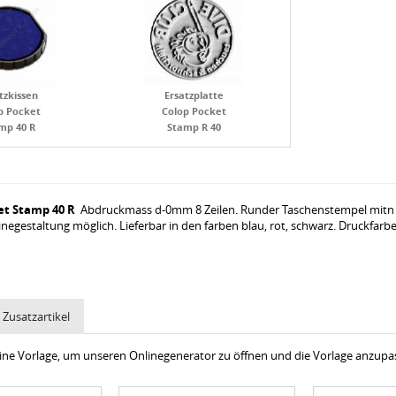
tzkissen
Ersatzplatte
p Pocket
Colop Pocket
mp 40 R
Stamp R 40
et Stamp 40 R
Abdruckmass d-0mm 8 Zeilen. Runder Taschenstempel mitn s
negestaltung möglich. Lieferbar in den farben blau, rot, schwarz. Druckfarbe
Zusatzartikel
 eine Vorlage, um unseren Onlinegenerator zu öffnen und die Vorlage anzup