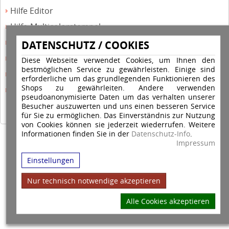
Hilfe Editor
Hilfe-Multicolorstempel
Hilfe-Rundstempel
DATENSCHUTZ / COOKIES
Hilfe Rundstempel Holz
Diese Webseite verwendet Cookies, um Ihnen den
bestmöglichen Service zu gewährleisten. Einige sind
Hilfe Stempelkissen wechseln
erforderliche um das grundlegenden Funktionieren des
Shops zu gewährleiten. Andere verwenden
Hilfe Stempelplatte wechseln
pseudoanonymisierte Daten um das verhalten unserer
Besucher auszuwerten und uns einen besseren Service
für Sie zu ermöglichen. Das Einverständnis zur Nutzung
von Cookies können sie jederzeit wiederrufen. Weitere
Informationen finden Sie in der
Datenschutz-Info
.
Copyright © 2026 Stempel Toenges GmbH - Alle Rechte vorbehalten
Impressum
Einstellungen
Nur technisch notwendige akzeptieren
Alle Cookies akzeptieren