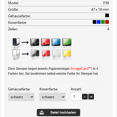
Model:
P30
Größe:
47 x 18 mm
Gehäusefarbe:
Kissenfarbe:
Zeilen:
4
(ImageCard™)
Dem Stempel liegen jeweils Papiereinleger
in 4
Farben bei. Sie bestimmen selbst welche Farbe Ihr Stempel hat.
Gehäusefarbe
Kissenfarbe
Anzahl
Datei hochladen