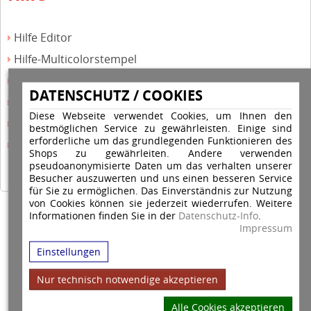
Hilfe Editor
Hilfe-Multicolorstempel
Hilfe-Rundstempel
DATENSCHUTZ / COOKIES
Hilfe Rundstempel Holz
Diese Webseite verwendet Cookies, um Ihnen den
Hilfe Stempelkissen wechseln
bestmöglichen Service zu gewährleisten. Einige sind
erforderliche um das grundlegenden Funktionieren des
Hilfe Stempelplatte wechseln
Shops zu gewährleiten. Andere verwenden
pseudoanonymisierte Daten um das verhalten unserer
Besucher auszuwerten und uns einen besseren Service
für Sie zu ermöglichen. Das Einverständnis zur Nutzung
von Cookies können sie jederzeit wiederrufen. Weitere
Informationen finden Sie in der
Datenschutz-Info
.
Copyright © 2026 Stempel Toenges GmbH - Alle Rechte vorbehalten
Impressum
Einstellungen
Nur technisch notwendige akzeptieren
Alle Cookies akzeptieren