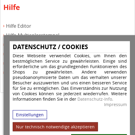
Hilfe
Hilfe Editor
Hilfe-Multicolorstempel
Hilfe-Rundstempel
DATENSCHUTZ / COOKIES
Hilfe Rundstempel Holz
Diese Webseite verwendet Cookies, um Ihnen den
bestmöglichen Service zu gewährleisten. Einige sind
Hilfe Stempelkissen wechseln
erforderliche um das grundlegenden Funktionieren des
Shops zu gewährleiten. Andere verwenden
Hilfe Stempelplatte wechseln
pseudoanonymisierte Daten um das verhalten unserer
Besucher auszuwerten und uns einen besseren Service
für Sie zu ermöglichen. Das Einverständnis zur Nutzung
von Cookies können sie jederzeit wiederrufen. Weitere
Informationen finden Sie in der
Datenschutz-Info
.
Copyright © 2026 Stempel Toenges GmbH - Alle Rechte vorbehalten
Impressum
Einstellungen
Nur technisch notwendige akzeptieren