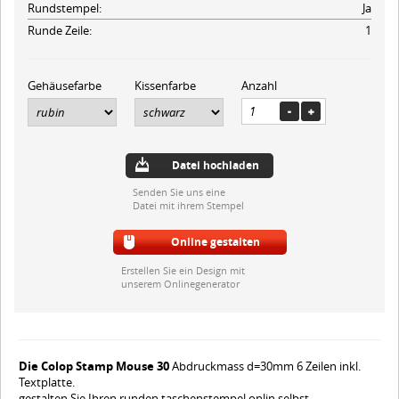
Rundstempel:
Ja
Runde Zeile:
1
Gehäusefarbe
Kissenfarbe
Anzahl
Datei hochladen
Senden Sie uns eine
Datei mit ihrem Stempel
Online gestalten
Erstellen Sie ein Design mit
unserem Onlinegenerator
Die Colop Stamp Mouse 30
Abdruckmass d=30mm 6 Zeilen inkl.
Textplatte.
gestalten Sie Ihren runden taschenstempel onlin selbst.