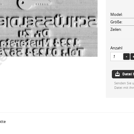
Model:
Größe:
Zeilen:
Anzahl
Datei
Senden Sie u
Datei mit ih
atte