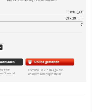
PL8915_alt
69 x 30 mm
7
 hochladen
Online gestalten
ns eine
Erstellen Sie ein Design mit
rem Stempel
unserem Onlinegenerator