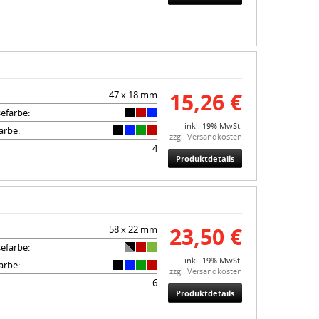
15,26 €
47 x 18 mm
efarbe:
inkl. 19% MwSt.
arbe:
zzgl. Versandkosten
4
Produktdetails
23,50 €
58 x 22 mm
efarbe:
inkl. 19% MwSt.
arbe:
zzgl. Versandkosten
6
Produktdetails