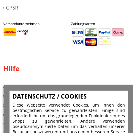
GPSR
Versandunternehmen
Zahlungsarten
Hilfe
Hilfe Editor
DATENSCHUTZ / COOKIES
Hilfe-Multicolorstempel
Diese Webseite verwendet Cookies, um Ihnen den
Hilfe-Rundstempel
bestmöglichen Service zu gewährleisten. Einige sind
Hilfe Rundstempel Holz
erforderliche um das grundlegenden Funktionieren des
Shops zu gewährleiten. Andere verwenden
Hilfe Stempelkissen wechseln
pseudoanonymisierte Daten um das verhalten unserer
Besucher auszuwerten und uns einen besseren Service