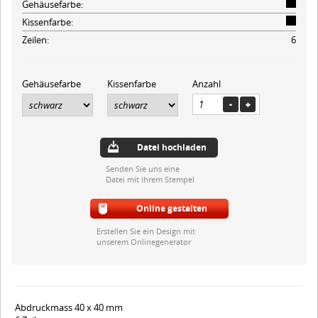
Gehäusefarbe:
Kissenfarbe:
Zeilen:
6
Gehäusefarbe
Kissenfarbe
Anzahl
Datei hochladen
Senden Sie uns eine
Datei mit ihrem Stempel
Online gestalten
Erstellen Sie ein Design mit
unserem Onlinegenerator
Abdruckmass 40 x 40 mm