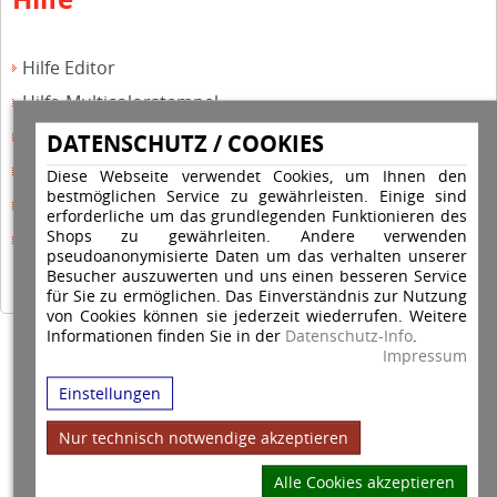
Hilfe Editor
Hilfe-Multicolorstempel
Hilfe-Rundstempel
DATENSCHUTZ / COOKIES
Hilfe Rundstempel Holz
Diese Webseite verwendet Cookies, um Ihnen den
bestmöglichen Service zu gewährleisten. Einige sind
Hilfe Stempelkissen wechseln
erforderliche um das grundlegenden Funktionieren des
Shops zu gewährleiten. Andere verwenden
Hilfe Stempelplatte wechseln
pseudoanonymisierte Daten um das verhalten unserer
Besucher auszuwerten und uns einen besseren Service
für Sie zu ermöglichen. Das Einverständnis zur Nutzung
von Cookies können sie jederzeit wiederrufen. Weitere
Informationen finden Sie in der
Datenschutz-Info
.
Copyright © 2026 Stempel Toenges GmbH - Alle Rechte vorbehalten
Impressum
Einstellungen
Nur technisch notwendige akzeptieren
Alle Cookies akzeptieren