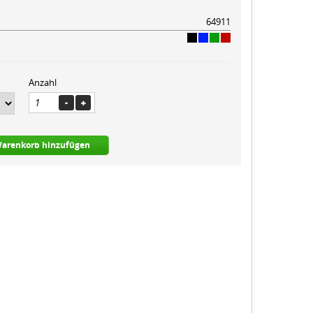
64911
Anzahl
arenkorb hinzufügen