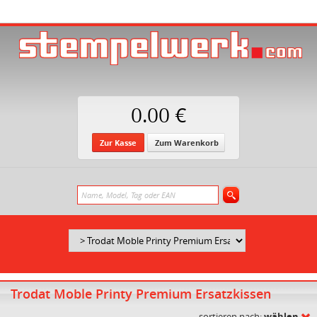
0.00 €
Zur Kasse
Zum Warenkorb
Trodat Moble Printy Premium Ersatzkissen
sortieren nach:
wählen