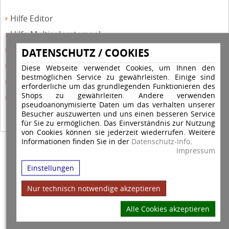
Hilfe Editor
Hilfe-Multicolorstempel
Hilfe-Rundstempel
DATENSCHUTZ / COOKIES
Hilfe Rundstempel Holz
Diese Webseite verwendet Cookies, um Ihnen den
bestmöglichen Service zu gewährleisten. Einige sind
Hilfe Stempelkissen wechseln
erforderliche um das grundlegenden Funktionieren des
Shops zu gewährleiten. Andere verwenden
Hilfe Stempelplatte wechseln
pseudoanonymisierte Daten um das verhalten unserer
Besucher auszuwerten und uns einen besseren Service
für Sie zu ermöglichen. Das Einverständnis zur Nutzung
von Cookies können sie jederzeit wiederrufen. Weitere
Informationen finden Sie in der
Datenschutz-Info
.
Copyright © 2026 Stempel Toenges GmbH - Alle Rechte vorbehalten
Impressum
Einstellungen
Nur technisch notwendige akzeptieren
Alle Cookies akzeptieren