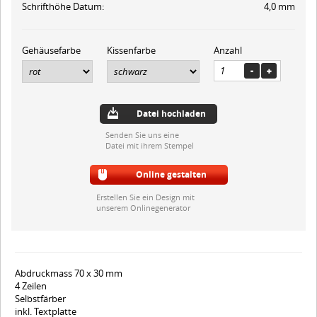
Schrifthöhe Datum:
4,0 mm
Gehäusefarbe
Kissenfarbe
Anzahl
Datei hochladen
Senden Sie uns eine
Datei mit ihrem Stempel
Online gestalten
Erstellen Sie ein Design mit
unserem Onlinegenerator
Abdruckmass 70 x 30 mm
4 Zeilen
Selbstfärber
inkl. Textplatte