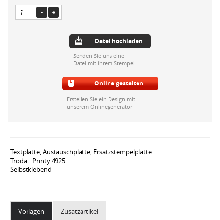
Datei hochladen
Senden Sie uns eine
Datei mit ihrem Stempel
Online gestalten
Erstellen Sie ein Design mit
unserem Onlinegenerator
Textplatte, Austauschplatte, Ersatzstempelplatte
Trodat Printy 4925
Selbstklebend
Vorlagen
Zusatzartikel