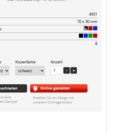
4931
70 x 30 mm
e:
8
e
Kissenfarbe
Anzahl
 hochladen
Online gestalten
ns eine
Erstellen Sie ein Design mit
rem Stempel
unserem Onlinegenerator