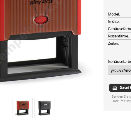
Model:
Größe:
Gehäusefarb
Kissenfarbe:
Zeilen:
Gehäusefarb
Datei
Senden Sie u
Datei mit ih