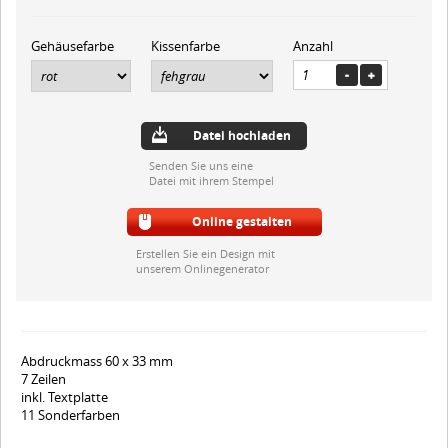
Gehäusefarbe
Kissenfarbe
Anzahl
Datei hochladen
Senden Sie uns eine
Datei mit ihrem Stempel
Online gestalten
Erstellen Sie ein Design mit
unserem Onlinegenerator
Abdruckmass 60 x 33 mm
7 Zeilen
inkl. Textplatte
11 Sonderfarben