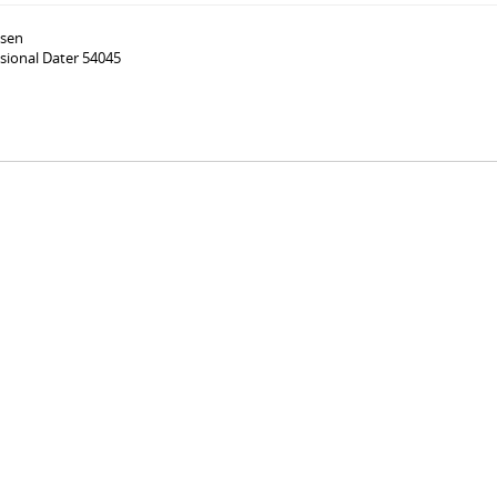
ssen
ssional Dater 54045