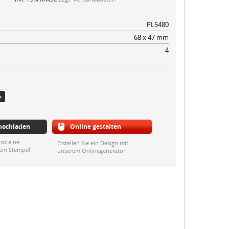
PL5480
68 x 47 mm
4
 hochladen
Online gestalten
ns eine
Erstellen Sie ein Design mit
rem Stempel
unserem Onlinegenerator