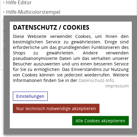
Hilfe Editor
Hilfe-Multicolorstempel
Hilfe-Rundstempel
DATENSCHUTZ / COOKIES
Hilfe Rundstempel Holz
Diese Webseite verwendet Cookies, um Ihnen den
Hilfe Stempelkissen wechseln
bestmöglichen Service zu gewährleisten. Einige sind
erforderliche um das grundlegenden Funktionieren des
Hilfe Stempelplatte wechseln
Shops zu gewährleiten. Andere verwenden
pseudoanonymisierte Daten um das verhalten unserer
Besucher auszuwerten und uns einen besseren Service
für Sie zu ermöglichen. Das Einverständnis zur Nutzung
von Cookies können sie jederzeit wiederrufen. Weitere
Informationen finden Sie in der
Datenschutz-Info
.
Copyright © 2026 Stempel Toenges GmbH - Alle Rechte vorbehalten
Impressum
Einstellungen
Nur technisch notwendige akzeptieren
Alle Cookies akzeptieren