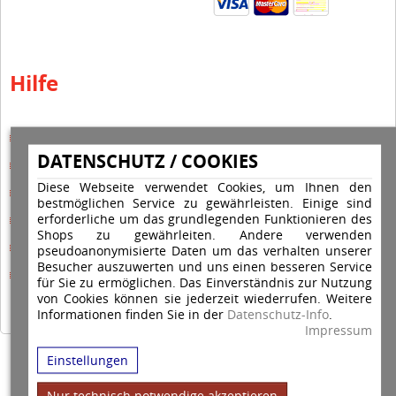
Hilfe
Hilfe Editor
DATENSCHUTZ / COOKIES
Hilfe-Multicolorstempel
Diese Webseite verwendet Cookies, um Ihnen den
Hilfe-Rundstempel
bestmöglichen Service zu gewährleisten. Einige sind
erforderliche um das grundlegenden Funktionieren des
Hilfe Rundstempel Holz
Shops zu gewährleiten. Andere verwenden
Hilfe Stempelkissen wechseln
pseudoanonymisierte Daten um das verhalten unserer
Besucher auszuwerten und uns einen besseren Service
Hilfe Stempelplatte wechseln
für Sie zu ermöglichen. Das Einverständnis zur Nutzung
von Cookies können sie jederzeit wiederrufen. Weitere
Informationen finden Sie in der
Datenschutz-Info
.
Impressum
Einstellungen
Copyright © 2026 Stempel Toenges GmbH - Alle Rechte vorbehalten
Nur technisch notwendige akzeptieren