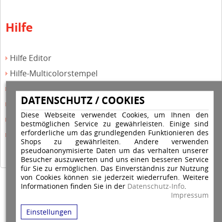
Hilfe
Hilfe Editor
Hilfe-Multicolorstempel
Hilfe-Rundstempel
DATENSCHUTZ / COOKIES
Hilfe Rundstempel Holz
Diese Webseite verwendet Cookies, um Ihnen den
Hilfe Stempelkissen wechseln
bestmöglichen Service zu gewährleisten. Einige sind
erforderliche um das grundlegenden Funktionieren des
Hilfe Stempelplatte wechseln
Shops zu gewährleiten. Andere verwenden
pseudoanonymisierte Daten um das verhalten unserer
Besucher auszuwerten und uns einen besseren Service
für Sie zu ermöglichen. Das Einverständnis zur Nutzung
von Cookies können sie jederzeit wiederrufen. Weitere
Copyright © 2026 Stempel Toenges GmbH - Alle Rechte vorbehalten
Informationen finden Sie in der
Datenschutz-Info
.
Impressum
Einstellungen