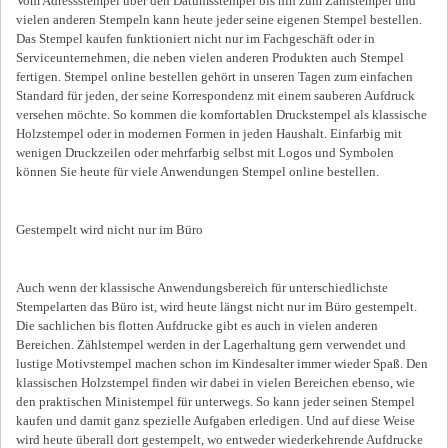
Vom Adressstempel über den Datumsstempel bis hin zum Zählstempel und
vielen anderen Stempeln kann heute jeder seine eigenen Stempel bestellen.
Das Stempel kaufen funktioniert nicht nur im Fachgeschäft oder in
Serviceunternehmen, die neben vielen anderen Produkten auch Stempel
fertigen. Stempel online bestellen gehört in unseren Tagen zum einfachen
Standard für jeden, der seine Korrespondenz mit einem sauberen Aufdruck
versehen möchte. So kommen die komfortablen Druckstempel als klassische
Holzstempel oder in modernen Formen in jeden Haushalt. Einfarbig mit
wenigen Druckzeilen oder mehrfarbig selbst mit Logos und Symbolen
können Sie heute für viele Anwendungen Stempel online bestellen.
Gestempelt wird nicht nur im Büro
Auch wenn der klassische Anwendungsbereich für unterschiedlichste
Stempelarten das Büro ist, wird heute längst nicht nur im Büro gestempelt.
Die sachlichen bis flotten Aufdrucke gibt es auch in vielen anderen
Bereichen. Zählstempel werden in der Lagerhaltung gern verwendet und
lustige Motivstempel machen schon im Kindesalter immer wieder Spaß. Den
klassischen Holzstempel finden wir dabei in vielen Bereichen ebenso, wie
den praktischen Ministempel für unterwegs. So kann jeder seinen Stempel
kaufen und damit ganz spezielle Aufgaben erledigen. Und auf diese Weise
wird heute überall dort gestempelt, wo entweder wiederkehrende Aufdrucke