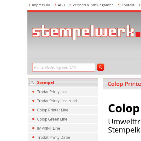
Impressum
AGB
Versand & Zahlungsarten
Kontakt
Stempel
Colop Print
Trodat Printy Line
Trodat Printy Line rund
Colop
Colop Printer Line
Colop Green Line
Umweltfr
Stempelk
IMPRINT Line
Trodat Printy Dater