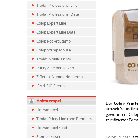
Trodat Professional Line
Trodat Professional Dater
Colop Expert Line
Colop Expert Line Data
Colop Pocket Stamp
Colop Stamp Mouse
Trodat Mobile Printy
Printy z. selber setzen
Ziffer- u. Nummerierstempel
IBAN-BIC-Stempel
Holzstempel
Der
Colop Prin
umweltfreundlich
Holzstempel
gewohnten Colop
Trodat Printy Line rund Premium
zertifizierter For
Holzstempel rund
Stempelkissen
Colop Printer
:
Li