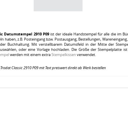
sic Datumstempel 2910 P09
ist der ideale Handstempel für alle die im B
n haben, z.B. Posteingang bzw. Postausgang, Bestellungen, Wareneingan
der Buchhaltung. Mit verstellbarem Datumsfeld in der Mitte der Stempe
auswählen, oder eine Vorlage hochladen. Die Größe der Stempelplatte is
empel
werden mit einem extra
Stempelkissen
verwendet.
:
Trodat Classic 2910 P09 mit Text preiswert direkt ab Werk bestellen