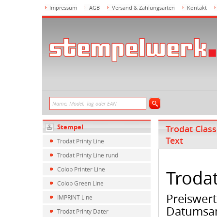
Impressum
AGB
Versand & Zahlungsarten
Kontakt
Stempel
Trodat Clas
Text
Trodat Printy Line
Trodat Printy Line rund
Colop Printer Line
Troda
Colop Green Line
Preiswer
IMPRINT Line
Datumsan
Trodat Printy Dater