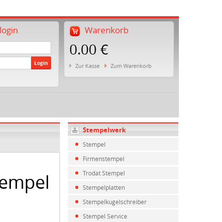
ogin
Warenkorb
0.00 €
Login
Zur Kasse
Zum Warenkorb
Stempelwerk
Stempel
Firmenstempel
Trodat Stempel
tempel
Stempelplatten
Stempelkugelschreiber
Stempel Service