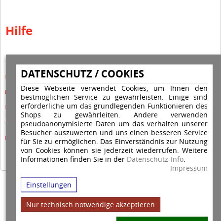
Hilfe
Hilfe Editor
DATENSCHUTZ / COOKIES
Hilfe-Multicolorstempel
Diese Webseite verwendet Cookies, um Ihnen den
Hilfe-Rundstempel
bestmöglichen Service zu gewährleisten. Einige sind
erforderliche um das grundlegenden Funktionieren des
Hilfe Rundstempel Holz
Shops zu gewährleiten. Andere verwenden
Hilfe Stempelkissen wechseln
pseudoanonymisierte Daten um das verhalten unserer
Besucher auszuwerten und uns einen besseren Service
Hilfe Stempelplatte wechseln
für Sie zu ermöglichen. Das Einverständnis zur Nutzung
von Cookies können sie jederzeit wiederrufen. Weitere
Informationen finden Sie in der
Datenschutz-Info
.
Impressum
Einstellungen
Copyright © 2026 Stempel Toenges GmbH - Alle Rechte vorbehalten
Nur technisch notwendige akzeptieren